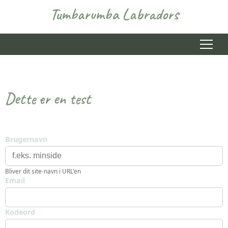
Tumbarumba Labradors
Menu
Dette er en test
Brugernavn
Bliver dit site-navn i URL'en
Email
Kodeord